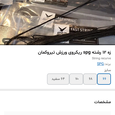
زه ۱۲ رشته spg ریکروی ورزش تیروکمان
String recurve
برند:
SPG
سایز
۶۶
۶۸
۷۰
۶۴ سفید
مشخصات