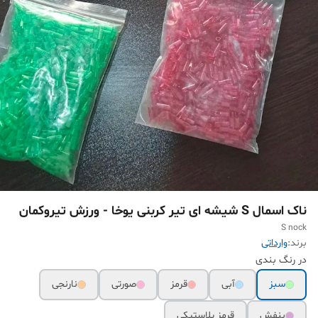
ناک اسمال S شیشه ای تیر کربنی یوخا - ورزش تیروکمان
S nock
برند:
وارداتی
در رنگ بندی
سبز
آبی
قرمز
صورتی
نارنجی
بنفش
قرمز پلاستیکی