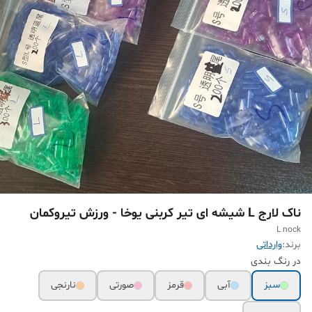
ناک لارج L شیشه ای تیر کربنی یوخا - ورزش تیروکمان
L nock
برند:
وارداتی
در رنگ بندی
سبز
آبی
قرمز
صورتی
نارنجی