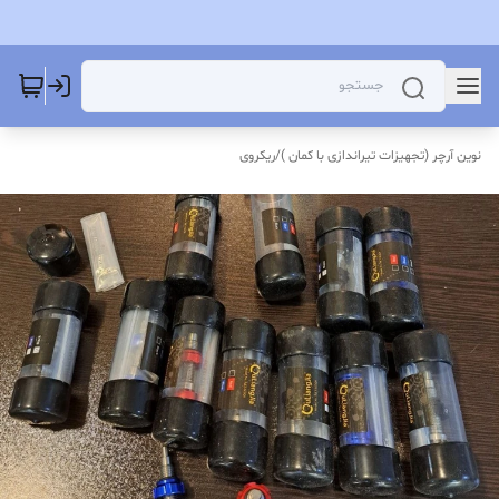
نوین آرچر (تجهیزات تیراندازی با کمان )
/
ریکروی