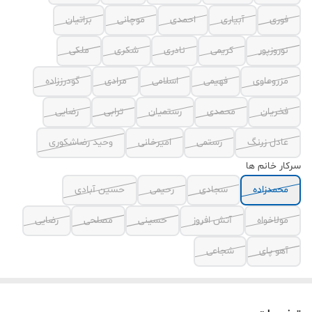
فوری
آبیاری
احمدی
موچانی
براتیان
نوروزپور
کریمی
نادری
شکری
ملکی
مزروعاوی
فهیمی
اسلامی
مرادی
گودرززاده
فخریان
محمدی
رستمیان
ترابی
رضایی
عادل زرنگ
رستمی
امیرخانی
وحید رضاشکوری
سرکار خانم ها
محمدزاده
سجادی
رحیمی
حسین آبادی
مولاخواه
آتش افروز
حسینی
مصلحی
رضایی
آهو پای
شجاعی