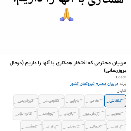
مربیان محترمی که افتخار همکاری با آنها را داریم (درحال
بروزرسانی)
Coach
برند:
مربیان محترم تیروکمان کشور
آقایان
بکتاش
غلامی
بابایی
مقیمی فر
میرکریمی
عمویی
ارژنگی پور
باژیان
پوراسد
عالی نژاد
پاکدل
رحمانی
عابدینی
پاکزاد
غمگین