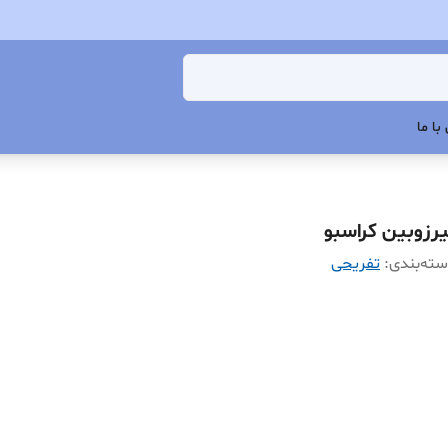
با ما
یرزوبین کراسبو
ته‌بندی
:
تفریحی