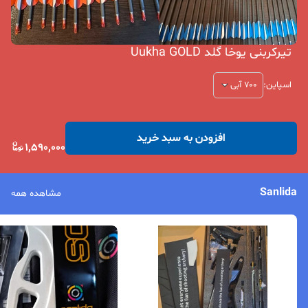
تیرکربنی یوخا گلد Uukha GOLD
اسپاین
:
۷۰۰ آبی
افزودن به سبد خرید
1,590,000
Sanlida
مشاهده همه