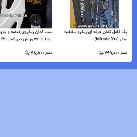
پک کامل کمان حرفه ای ریکرو سانلیدا
ست کمان ریکروی(قبضه و بازو 
مدل (Mirade X10)
سانلیدا x9 ورزش تیروکمان 🎯
68,500,000
299,000,000