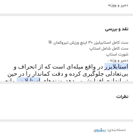
دمپر و ووزنه
نقد و بررسی
ست کامل استابیلیزر ۳۰ اینچ ورزش تیروکمان 🎯
ست کامل شامل استاپ
شورت استاپ
دمپر و وزنه .
استابلایزر
در واقع میله‌ای است که از انحراف و
بی‌تعادلی جلوگیری کرده و دقت کماندار را در حین
تیراندازی افزایش می‌دهد. وزنه‌های
استابلایزر
مانع
از حرکت سر
کمان
به سمت بالا و باعث ایجاد
تعادل در نیروی وارد شده و وزن
کمان
می‌شود.
نظرات
دسته‌بندی
:
ریکروی