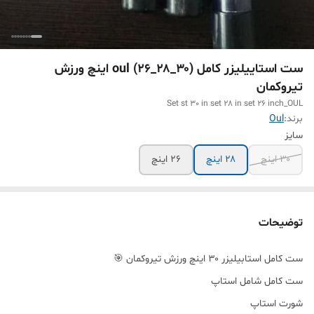
ست استاییلیزر کامل (۳۰_۲۸_۲۶) oul اینچ ورزش
تیروکمان
Set st 30 in set 28 in set 26 inch_OUL
برند:
Oul
سایز
۳۰ اینچ
۲۸ اینچ
26 اینچ
توضیحات
ست کامل استابیلیزر ۳۰ اینچ ورزش تیروکمان 🎯
ست کامل شامل استاپ
شورت استاپ