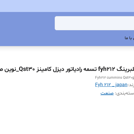
با ما
 fyh212 تسمه رادیاتور دیزل کامینز Qst30_نوین صنعت
Fyh212 cummins Qst30
ند:
Fyh 212 _ japan
ته‌بندی
:
صنعت