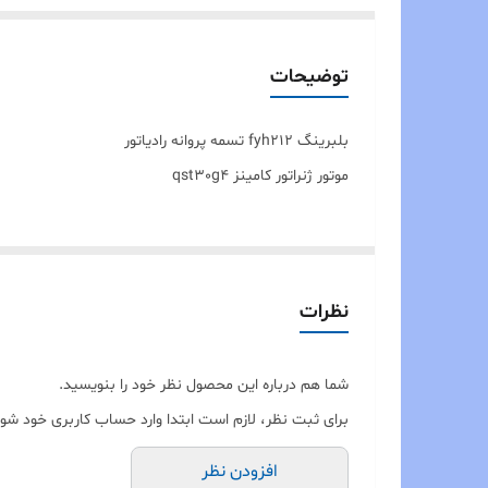
توضیحات
بلبرینگ fyh212 تسمه پروانه رادیاتور
موتور ژنراتور کامینز qst30g4
نظرات
شما هم درباره این محصول نظر خود را بنویسید.
برای ثبت نظر، لازم است ابتدا وارد حساب کاربری خود شوی
افزودن نظر