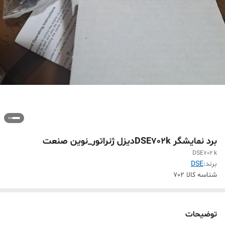
برد نمایشگر DSE702kدیزل ژنراتور_نوین صنعت
DSE702 k
برند:
DSE
شناسه کالا
702
توضیحات