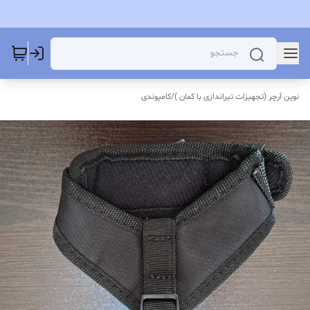
نوین آرچر (تجهیزات تیراندازی با کمان )
/
کامپوندی