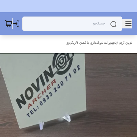
نوین آرچر (تجهیزات تیراندازی با کمان )
/
ریکروی