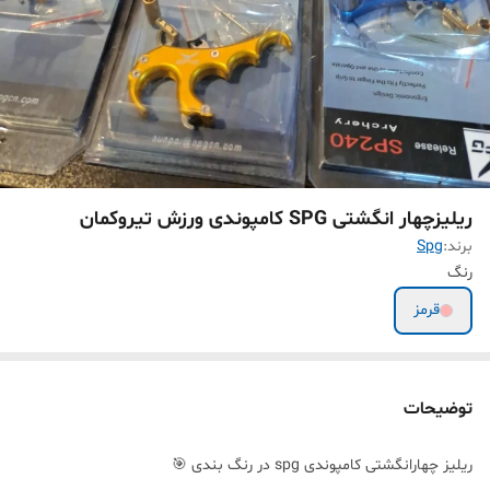
ریلیزچهار انگشتی SPG کامپوندی ورزش تیروکمان
برند:
Spg
رنگ
قرمز
توضیحات
ریلیز چهارانگشتی کامپوندی spg در رنگ بندی 🎯