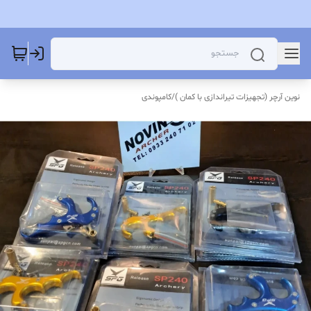
نوین آرچر (تجهیزات تیراندازی با کمان )
/
کامپوندی