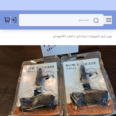
نوین آرچر (تجهیزات تیراندازی با کمان )
/
کامپوندی