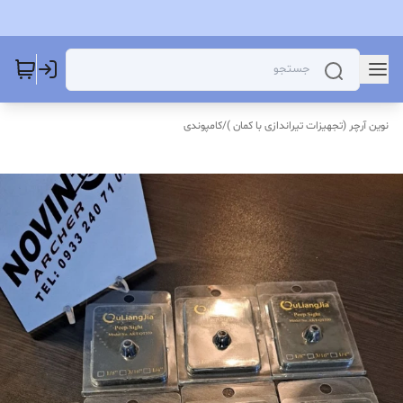
نوین آرچر (تجهیزات تیراندازی با کمان )
/
کامپوندی