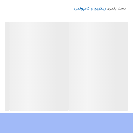
به تیرهای هم رده با قطر بالاتر را دارا باشد.
دسته‌بندی
:
ریکروی و کامپوندی
این امر باعث میشود ورزشکار تیروکمان فقط با یکبار خرید تیر یوخا uukha
بتواند از سطح آماتور فاصله ۱۸ متر ، نیمه حرفه ای فاصله ۳۰ متر و ورزشکار
حرفه ای در فاصله ۷۰ متر با پرپیچ از این تیر استفاده کند.