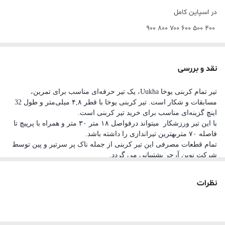
در اسپاین کامل
۴۰۰ ۵۰۰ ۶۰۰ ۷۰۰ ۸۰۰ ۹۰۰
همراه با ناک و پر و سرتیر .
اندازه ناک فابریک تیرها اسمال می باشد.
نقد و بررسی
سرتیر برای اسپاین ۴۰۰ سایز ۱۲۰ گرین
، اسپاین ۵۰۰ و ۶۰۰ و ۷۰۰ سایز ۱۰۰ گرین
تیر تمام کربنی یوخا Uukha، یک تیر حرفه‌ای مناسب برای تمرین،
مسابقات و شکار است. تیر کربنی یوخا با قطر ۴,۸ میلی‌متر و طول 32
و اسپاین ۸۰۰ و۹۰۰ سایز ۸۰ گرین می باشد.
اینچ گزینه‌ای مناسب برای خرید تیر کربنی است.
با این تیر ورزشکار میتواند درفواصل ۱۸ متر ۳۰ متر و همراه با پرپیچ تا
پر خروسی تمام اسپاینها رنگ سفید .
فاصله ۷۰ متربهترین تیراندازی را داشته باشد.
موجودی اسپاین های مختلف شامل رنگهای قرمز .آبی و سبز و مشکی و
تمام قطعات مصرفی این تیر کربنی از جمله ناک پر سرتیر و پین توسط
شرکت نوین آرچر پشتیبانی می گردد‌.
بنفش بستگی به موجودی .
تیرهای تمام کربن یوخا با توجه به قطر پایین و استحکام زیاد در
نظرات
باشگاههای حرفه ای کشور در اسپاین مختلف استفاده میشود.
قطر پایین تیر (۴.۸میلیمتر تا ۵.۲ دراسپاین مختلف ) باعث میشود بعلت
سطح اصطحکاک کمتر باهوا در مسافتهای بیشتر جمع تیر بهتری را نسبت