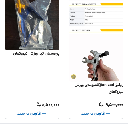
پرچسبان تیر ورزش تیروکمان
ریلیز jian zadکامپوندی ورزش
تیروکمان
8,500,000
19,500,000
افزودن به سبد
افزودن به سبد