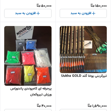
تیروکمان 🎯
50,000
150,000
افزودن به سبد
افزودن به سبد
تیرکربنی یوخا گلد Uukha GOLD
پرحرفه ای کامپوندی پاندوراس
ورزش تیروکمان
40,000
1,590,000