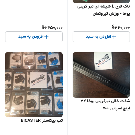
ناک لارج L شیشه ای تیر کربنی
یوخا - ورزش تیروکمان
450,000
40,000
افزودن به سبد
افزودن به سبد
شفت خالی تیرکربنی یوخا ۳۲
اینچ اسپاین ۷۰۰
تب بیکاستر BICASTER