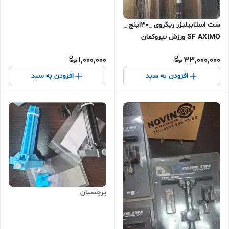
ست استابیلیزر ریکروی _30اینچ _
SF AXIMO ورزش تیروکمان
1,000,000
33,000,000
افزودن به سبد
افزودن به سبد
پرچسبان