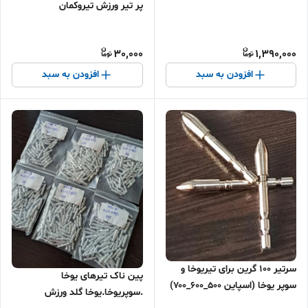
پر تیر ورزش تیروکمان
30,000
1,390,000
افزودن به سبد
افزودن به سبد
سرتیر ۱۰۰ گرین برای تیریوخا و
پین ناک تیرهای یوخا
سوپر یوخا (اسپاین ۵۰۰_۶۰۰_۷۰۰)
.سوپریوخا.یوخا گلد ورزش
🎯