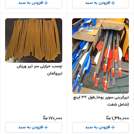
افزودن به سبد
افزودن به سبد
چسب حرارتی سر تیر ورزش
تیروکمان
تیرکربنی سوپر یوخا_طول ۳۲ اینچ
(شامل شفت
.پر.ناک.پین.سرتیر.)ورزش
170,000
1,490,000
تیروکمان دراسپاین کامل
افزودن به سبد
افزودن به سبد