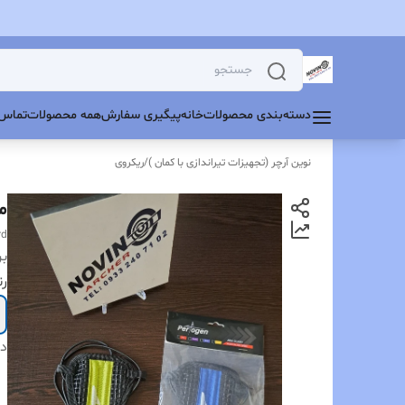
دسته‌بندی محصولات
خانه
پیگیری سفارش
همه محصولات
تماس 
نوین آرچر (تجهیزات تیراندازی با کمان )
/
ریکروی
م
rd
بر
ر
دس