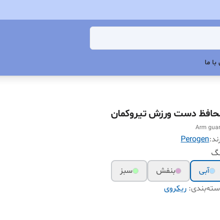
با ما
حافظ دست ورزش تیروکمان
Arm gua
ند:
Perogen
نگ
آبی
بنفش
سبز
ته‌بندی
:
ریکروی