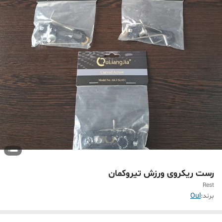
رست ریکروی ورزش تیروکمان
Rest
برند:
Oul