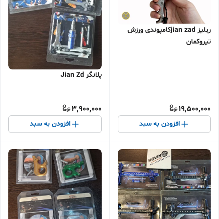
ریلیز jian zadکامپوندی ورزش
تیروکمان
پلانگر Jian Zd
3,900,000
19,500,000
افزودن به سبد
افزودن به سبد