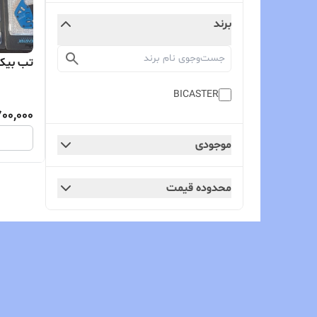
برند
تب بیکاستر 
BICASTER
700,000
موجودی
محدوده قیمت