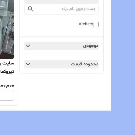
Archery
موجودی
سایت ری
محدوده قیمت
تیروکما
800,000