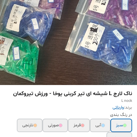
ناک لارج L شیشه ای تیر کربنی یوخا - ورزش تیروکمان
L nock
برند:
وارداتی
در رنگ بندی
سبز
آبی
قرمز
صورتی
نارنجی