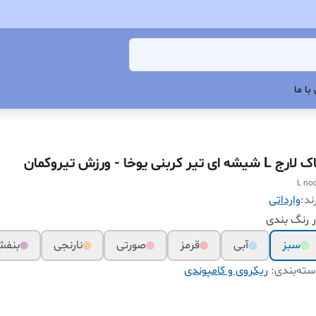
با ما
رج L شیشه ای تیر کربنی یوخا - ورزش تیروکمان
L no
ند:
وارداتی
 رنگ بندی
سبز
آبی
قرمز
صورتی
نارنجی
بنف
ته‌بندی
:
ریکروی و کامپوندی