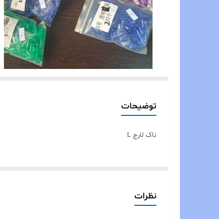
توضیحات
ناک لارج L
نظرات