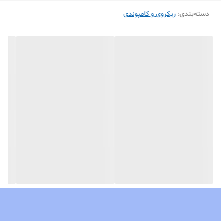
به تیرهای هم رده با قطر بالاتر را دارا باشد.
دسته‌بندی
:
ریکروی و کامپوندی
این امر باعث میشود ورزشکار تیروکمان فقط با یکبار خرید تیر یوخا uukha
بتواند از سطح آماتور فاصله ۱۸ متر ، نیمه حرفه ای فاصله ۳۰ متر و ورزشکار
حرفه ای در فاصله ۷۰ متر با پرپیچ از این تیر استفاده کند.