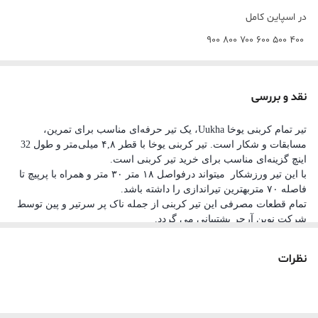
در اسپاین کامل
۴۰۰ ۵۰۰ ۶۰۰ ۷۰۰ ۸۰۰ ۹۰۰
همراه با ناک و پر و سرتیر .
اندازه ناک فابریک تیرها اسمال می باشد.
نقد و بررسی
سرتیر برای اسپاین ۴۰۰ سایز ۱۲۰ گرین
، اسپاین ۵۰۰ و ۶۰۰ و ۷۰۰ سایز ۱۰۰ گرین
تیر تمام کربنی یوخا Uukha، یک تیر حرفه‌ای مناسب برای تمرین،
مسابقات و شکار است. تیر کربنی یوخا با قطر ۴,۸ میلی‌متر و طول 32
و اسپاین ۸۰۰ و۹۰۰ سایز ۸۰ گرین می باشد.
اینچ گزینه‌ای مناسب برای خرید تیر کربنی است.
با این تیر ورزشکار میتواند درفواصل ۱۸ متر ۳۰ متر و همراه با پرپیچ تا
پر خروسی تمام اسپاینها رنگ سفید .
فاصله ۷۰ متربهترین تیراندازی را داشته باشد.
موجودی اسپاین های مختلف شامل رنگهای قرمز .آبی و سبز و مشکی و
تمام قطعات مصرفی این تیر کربنی از جمله ناک پر سرتیر و پین توسط
شرکت نوین آرچر پشتیبانی می گردد‌.
بنفش بستگی به موجودی .
تیرهای تمام کربن یوخا با توجه به قطر پایین و استحکام زیاد در
نظرات
باشگاههای حرفه ای کشور در اسپاین مختلف استفاده میشود.
قطر پایین تیر (۴.۸میلیمتر تا ۵.۲ دراسپاین مختلف ) باعث میشود بعلت
سطح اصطحکاک کمتر باهوا در مسافتهای بیشتر جمع تیر بهتری را نسبت