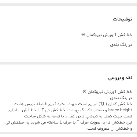
توضیحات
خط کش T ورزش تیروکمان 🎯
در رنگ بندی
نقد و بررسی
خط کش Tورزش تیروکمان 🎯
در رنگ بندی
خط کش کمان (T,L) ابزاری است جهت اندازه گیری فاصله بریس هایت
brace height و بستن ناکینگ پوینت. خط کش تی T یا خط کش L ابزاری
است جهت کمک به تیوناپ کردن کمان. با توجه به شکل ساخت
این خطکش که به صورت حرف T یا حرف L ساخته می شوند به خطکش تی
و خطکش ال معروف است.