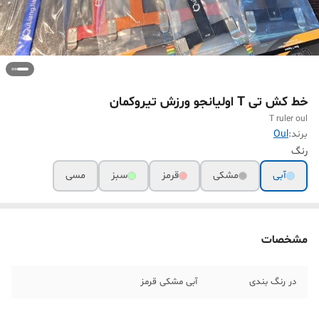
خط کش تی T اولیانجو ورزش تیروکمان
T ruler oul
برند:
Oul
رنگ
آبی
مشکی
قرمز
سبز
مسی
مشخصات
در رنگ بندی
آبی مشکی قرمز